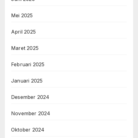
Mei 2025
April 2025
Maret 2025
Februari 2025
Januari 2025
Desember 2024
November 2024
Oktober 2024