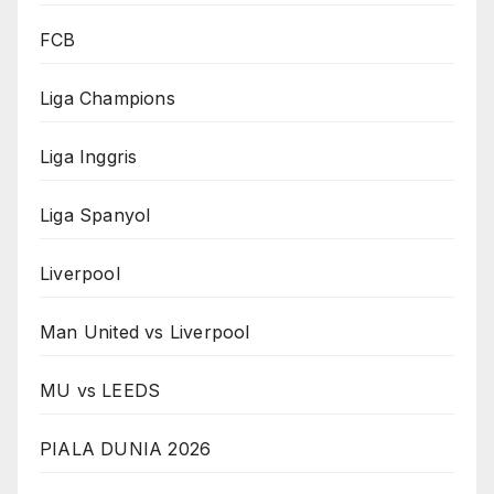
FCB
Liga Champions
Liga Inggris
Liga Spanyol
Liverpool
Man United vs Liverpool
MU vs LEEDS
PIALA DUNIA 2026