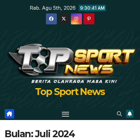
Skip
Rab. Agu 5th, 2026
9:30:43 AM
to
content
Top Sport News
Bulan:
Juli 2024