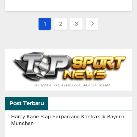
Paginasi
1
2
3
pos
Post Terbaru
Harry Kane Siap Perpanjang Kontrak di Bayern
Munchen