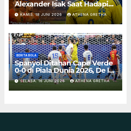
Alexander Isak Saat Hadapi
Swedia
KAMIS. 18 JUNI 2026
ATHENA GRETHA
BERITA BOLA
Spanyol Ditahan Cape Verde
0-0 di Piala Dunia 2026, De la
Fuente Soroti Kurangnya
SELASA. 16 JUNI 2026
ATHENA GRETHA
Ketajaman