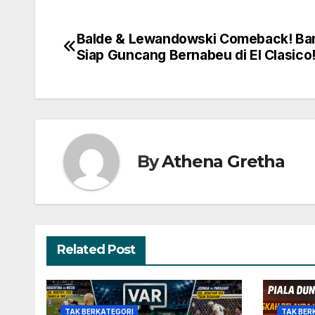
Balde & Lewandowski Comeback! Ba
Navigasi
Siap Guncang Bernabeu di El Clasico
pos
By
Athena Gretha
Related Post
TAK BERKATEGORI
TAK BER