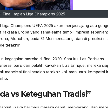
n: Final Impian Liga Champions 2025
al Liga Champions UEFA 2025 akan menjadi ajang adu gengs
ua raksasa Eropa yang sama-sama tampil impresif sepanjan
 Arena, Munchen, pada 31 Mei mendatang, dan di prediksi me
de terakhir.
 kegagalan mereka di final 2020. Saat itu, Les Parisiens
nerasi baru dan pelatih kawakan Luis Enrique, mereka sia
 mencicipi final setelah terakhir kali menjuarai kompetisi i
inho.
uda vs Keteguhan Tradisi”
angat. Gaya bermain mereka cepat, menyerang, dan men