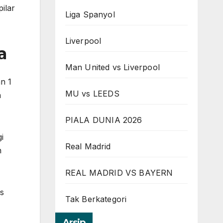
ilar
Liga Spanyol
Liverpool
a
Man United vs Liverpool
n 1
MU vs LEEDS
n
PIALA DUNIA 2026
i
Real Madrid
n
REAL MADRID VS BAYERN
is
Tak Berkategori
Arsip