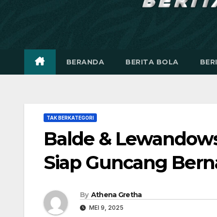
BERANDA
BERITA BOLA
BER
TAK BERKATEGORI
Balde & Lewandows
Siap Guncang Bernab
By
Athena Gretha
MEI 9, 2025