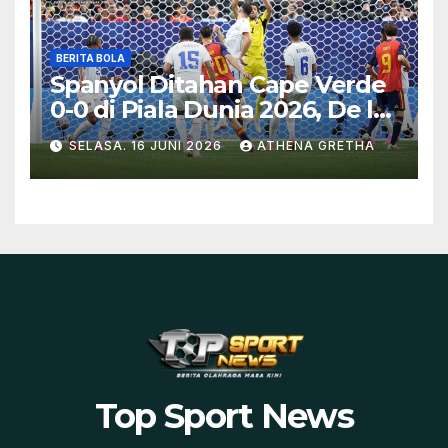
BERITA BOLA
Spanyol Ditahan Cape Verde
0-0 di Piala Dunia 2026, De la
Fuente Soroti Kurangnya
SELASA. 16 JUNI 2026
ATHENA GRETHA
Ketajaman
Top Sport News