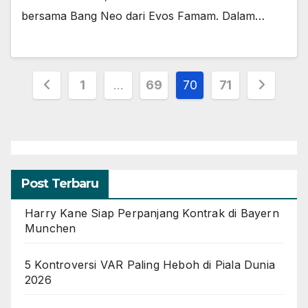
bersama Bang Neo dari Evos Famam. Dalam…
Paginasi
1
…
69
70
71
pos
Post Terbaru
Harry Kane Siap Perpanjang Kontrak di Bayern
Munchen
5 Kontroversi VAR Paling Heboh di Piala Dunia
2026