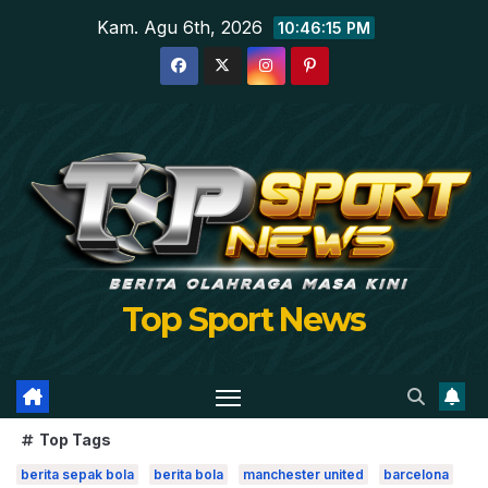
Skip
Kam. Agu 6th, 2026
10:46:17 PM
to
content
Top Sport News
Top Tags
berita sepak bola
berita bola
manchester united
barcelona