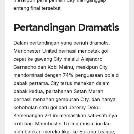
enteng final tersebut.
Pertandingan Dramatis
Dalam pertandingan yang penuh dramatis,
Manchester United berhasil mencetak gol
cepat ke gawang City melalui Alejandro
Garnacho dan Kobi Mainu, meskipun City
mendominasi dengan 74% penguasaan bola di
babak pertama. City terus menekan dalam
babak kedua, pertahanan Setan Merah
berhasil menahan gempuran City, dan hanya
kebobolan satu gol dari Jeremy Doku.
Kemenangan 2-1 ini memastikan satu-satunya
trofi bagi Manchester United musim ini dan
memberikan mereka tiket ke Europa League,