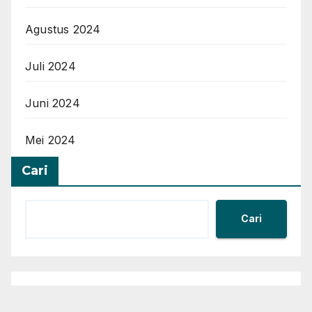
Agustus 2024
Juli 2024
Juni 2024
Mei 2024
Cari
Cari