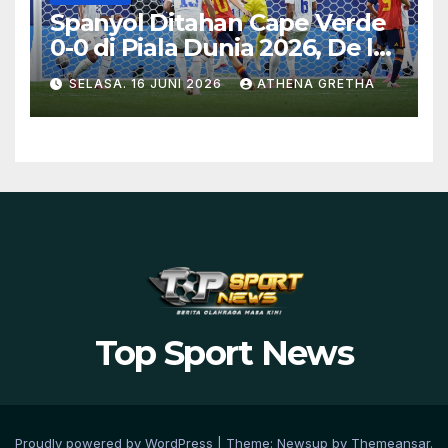
Spanyol Ditahan Cape Verde
0-0 di Piala Dunia 2026, De la
Fuente Soroti Kurangnya
SELASA. 16 JUNI 2026
ATHENA GRETHA
Ketajaman
Top Sport News
Proudly powered by WordPress
|
Theme:
Newsup
by
Themeansar
.