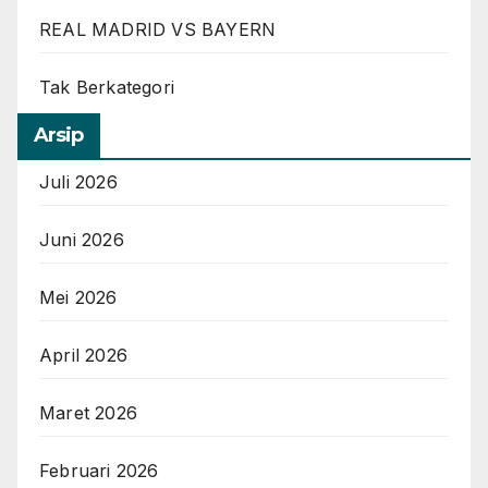
REAL MADRID VS BAYERN
Tak Berkategori
Arsip
Juli 2026
Juni 2026
Mei 2026
April 2026
Maret 2026
Februari 2026