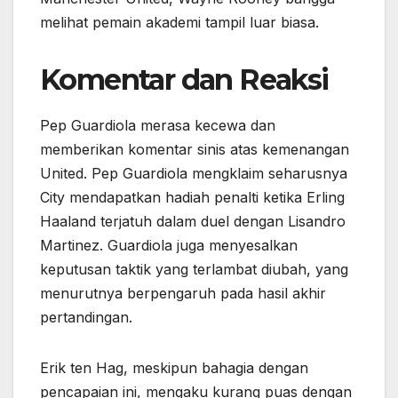
melihat pemain akademi tampil luar biasa.
Komentar dan Reaksi
Pep Guardiola merasa kecewa dan
memberikan komentar sinis atas kemenangan
United. Pep Guardiola mengklaim seharusnya
City mendapatkan hadiah penalti ketika Erling
Haaland terjatuh dalam duel dengan Lisandro
Martinez. Guardiola juga menyesalkan
keputusan taktik yang terlambat diubah, yang
menurutnya berpengaruh pada hasil akhir
pertandingan.
Erik ten Hag, meskipun bahagia dengan
pencapaian ini, mengaku kurang puas dengan