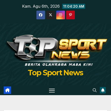
Skip
Kam. Agu 6th, 2026
11:04:21 AM
to
content
Top Sport News