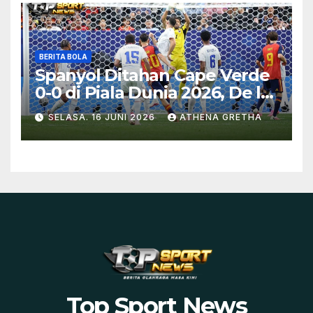
BERITA BOLA
Spanyol Ditahan Cape Verde
0-0 di Piala Dunia 2026, De la
Fuente Soroti Kurangnya
SELASA. 16 JUNI 2026
ATHENA GRETHA
Ketajaman
Top Sport News