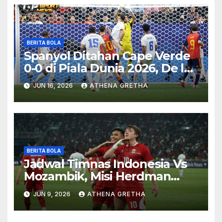
BERITA BOLA
Spanyol Ditahan Cape Verde
0-0 di Piala Dunia 2026, De la
Fuente Soroti Kurangnya
JUN 16, 2026
ATHENA GRETHA
Ketajaman
BERITA BOLA
Jadwal Timnas Indonesia Vs
Mozambik, Misi Herdman
Terus Bertumbuh
JUN 9, 2026
ATHENA GRETHA