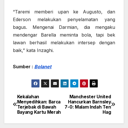
“Taremi memberi upan ke Augusto, dan
Ederson melakukan penyelamatan yang
bagus. Mengenai Darmian, dia mengaku
mendengar Barella meminta bola, tapi bek
lawan berhasil melakukan intersep dengan
baik,” kata Inzaghi.
Sumber :
Bolanet
Kekalahan
Manchester United
Navigasi
Menyedihkan: Barca
Hancurkan Barnsley
Terjebak di Bawah
7-0: Malam Indah Ten
pos
Bayang Kartu Merah
Hag