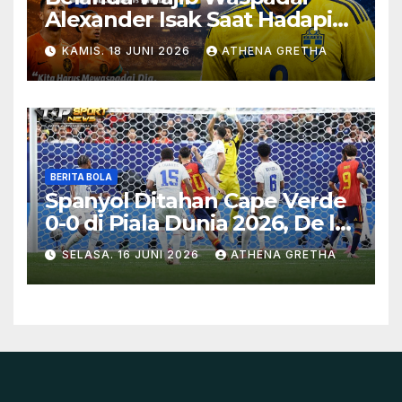
Alexander Isak Saat Hadapi
Swedia
KAMIS. 18 JUNI 2026
ATHENA GRETHA
BERITA BOLA
Spanyol Ditahan Cape Verde
0-0 di Piala Dunia 2026, De la
Fuente Soroti Kurangnya
SELASA. 16 JUNI 2026
ATHENA GRETHA
Ketajaman