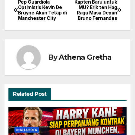
Pep Guardiola
Kapten Baru untuk
Navigasi
Optimistis Kevin De
MU? Erik ten Hag
Bruyne Akan Tetap di
Ragu Masa Depan
pos
Manchester City
Bruno Fernandes
By
Athena Gretha
Related Post
BERITA BOLA