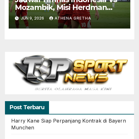
Mozambik, Misi Herdman
Terus Bertumbuh
JUN 9, 2026
ATHENA GRETHA
Post Terbaru
Harry Kane Siap Perpanjang Kontrak di Bayern
Munchen