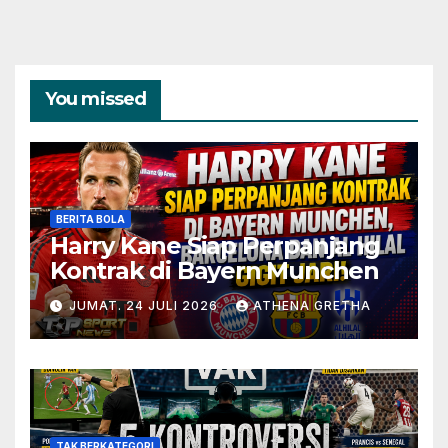
You missed
BERITA BOLA
Harry Kane Siap Perpanjang
Kontrak di Bayern Munchen
JUMAT. 24 JULI 2026
ATHENA GRETHA
TAK BERKATEGORI