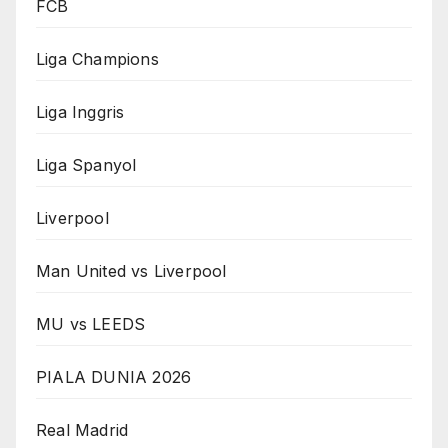
FCB
Liga Champions
Liga Inggris
Liga Spanyol
Liverpool
Man United vs Liverpool
MU vs LEEDS
PIALA DUNIA 2026
Real Madrid