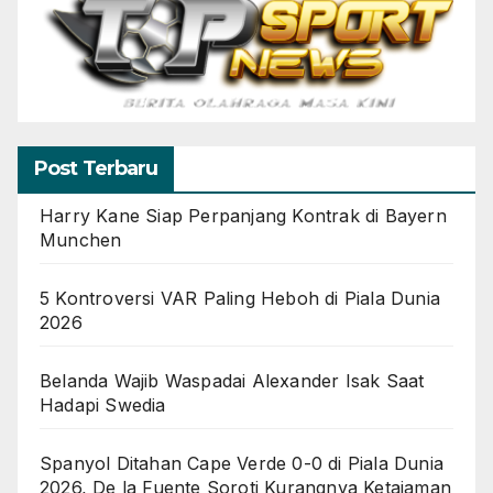
Post Terbaru
Harry Kane Siap Perpanjang Kontrak di Bayern
Munchen
5 Kontroversi VAR Paling Heboh di Piala Dunia
2026
Belanda Wajib Waspadai Alexander Isak Saat
Hadapi Swedia
Spanyol Ditahan Cape Verde 0-0 di Piala Dunia
2026, De la Fuente Soroti Kurangnya Ketajaman