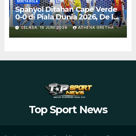
BERITA BOLA
Spanyol Ditahan Cape Verde
0-0 di Piala Dunia 2026, De la
Fuente Soroti Kurangnya
SELASA. 16 JUNI 2026
ATHENA GRETHA
Ketajaman
Top Sport News