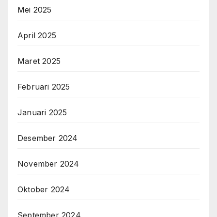
Mei 2025
April 2025
Maret 2025
Februari 2025
Januari 2025
Desember 2024
November 2024
Oktober 2024
September 2024