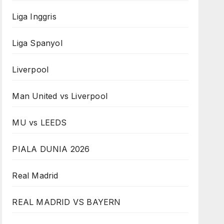
Liga Inggris
Liga Spanyol
Liverpool
Man United vs Liverpool
MU vs LEEDS
PIALA DUNIA 2026
Real Madrid
REAL MADRID VS BAYERN