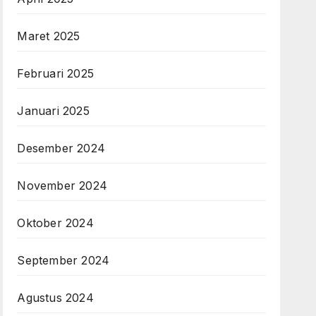
Maret 2025
Februari 2025
Januari 2025
Desember 2024
November 2024
Oktober 2024
September 2024
Agustus 2024