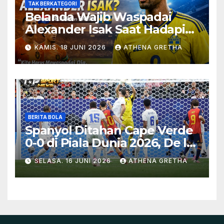
TAK BERKATEGORI
Belanda Wajib Waspadai
Alexander Isak Saat Hadapi
Swedia
KAMIS. 18 JUNI 2026
ATHENA GRETHA
BERITA BOLA
Spanyol Ditahan Cape Verde
0-0 di Piala Dunia 2026, De la
Fuente Soroti Kurangnya
SELASA. 16 JUNI 2026
ATHENA GRETHA
Ketajaman