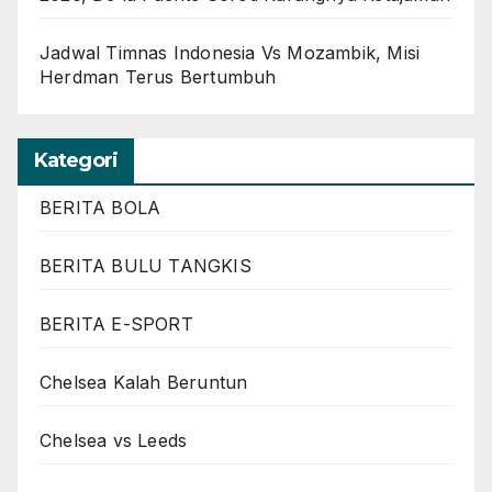
Jadwal Timnas Indonesia Vs Mozambik, Misi
Herdman Terus Bertumbuh
Kategori
BERITA BOLA
BERITA BULU TANGKIS
BERITA E-SPORT
Chelsea Kalah Beruntun
Chelsea vs Leeds