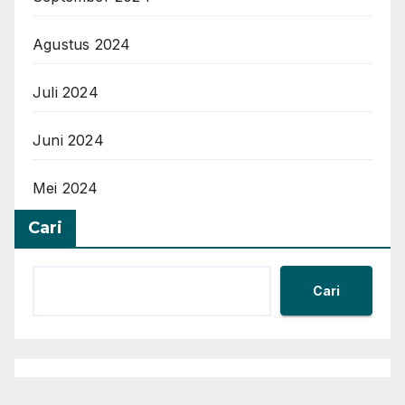
Agustus 2024
Juli 2024
Juni 2024
Mei 2024
Cari
Cari