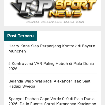
Post Terbaru
Harry Kane Siap Perpanjang Kontrak di Bayern
Munchen
5 Kontroversi VAR Paling Heboh di Piala Dunia
2026
Belanda Wajib Waspadai Alexander Isak Saat
Hadapi Swedia
Spanyol Ditahan Cape Verde 0-0 di Piala Dunia
2026, De la Fuente Soroti Kurangnya Ketajaman