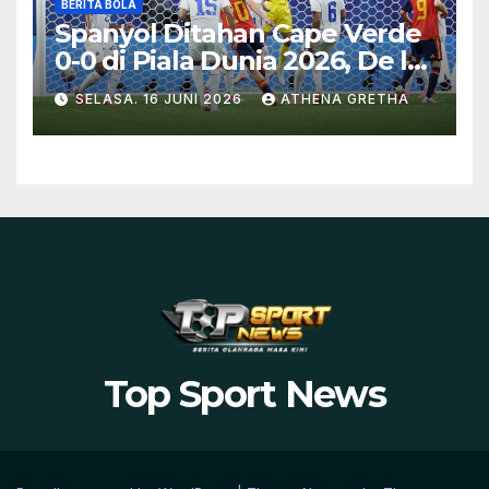
BERITA BOLA
Spanyol Ditahan Cape Verde
0-0 di Piala Dunia 2026, De la
Fuente Soroti Kurangnya
SELASA. 16 JUNI 2026
ATHENA GRETHA
Ketajaman
Top Sport News