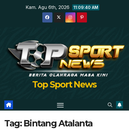
Skip
Kam. Agu 6th, 2026
11:09:41 AM
to
content
Top Sport News
Tag:
Bintang Atalanta