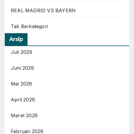
REAL MADRID VS BAYERN
Tak Berkategori
Arsip
Juli 2026
Juni 2026
Mei 2026
April 2026
Maret 2026
Februari 2026