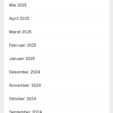
Mei 2025
April 2025
Maret 2025
Februari 2025
Januari 2025
Desember 2024
November 2024
Oktober 2024
September 2024