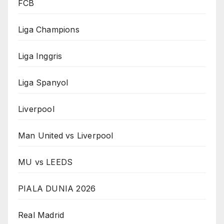
FCB
Liga Champions
Liga Inggris
Liga Spanyol
Liverpool
Man United vs Liverpool
MU vs LEEDS
PIALA DUNIA 2026
Real Madrid