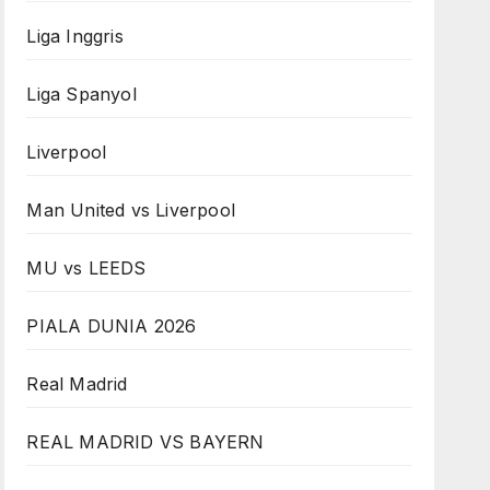
Liga Inggris
Liga Spanyol
Liverpool
Man United vs Liverpool
MU vs LEEDS
PIALA DUNIA 2026
Real Madrid
REAL MADRID VS BAYERN