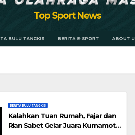
Top Sport News
ITA BULU TANGKIS
BERITA E-SPORT
ABOUT U
BERITA BULU TANGKIS
Kalahkan Tuan Rumah, Fajar dan
Rian Sabet Gelar Juara Kumamoto