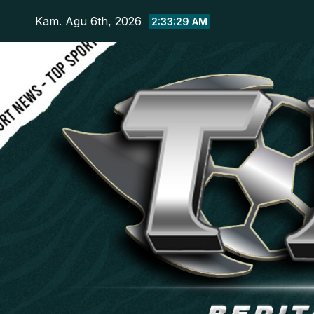
Skip
Kam. Agu 6th, 2026
2:33:31 AM
to
content