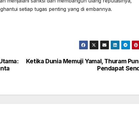
lah menjalani sanksi dan membangun ulang reputasinya,
hantui setiap tugas penting yang di embannya.
Utama:
Ketika Dunia Memuji Yamal, Thuram Pu
nta
Pendapat Send