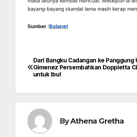
masa lalunya kembali mencuat. Meskipun ia te
bayang-bayang skandal lama masih kerap meng
Sumber :
Bolanet
Dari Bangku Cadangan ke Panggung 
Navigasi
Gimenez Persembahkan Doppietta Ci
pos
untuk Ibu!
By
Athena Gretha