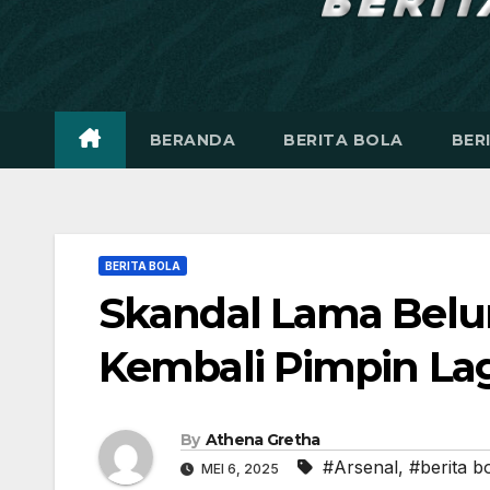
BERANDA
BERITA BOLA
BER
BERITA BOLA
Skandal Lama Belum
Kembali Pimpin Lag
By
Athena Gretha
#Arsenal
,
#berita b
MEI 6, 2025