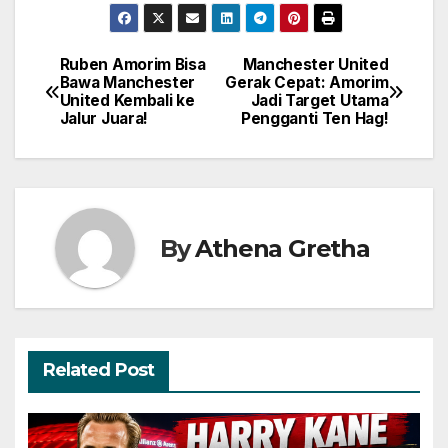
Ruben Amorim Bisa
Manchester United
Navigasi
Bawa Manchester
Gerak Cepat: Amorim
United Kembali ke
Jadi Target Utama
pos
Jalur Juara!
Pengganti Ten Hag!
By
Athena Gretha
Related Post