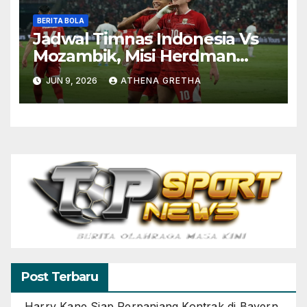
BERITA BOLA
Jadwal Timnas Indonesia Vs
Mozambik, Misi Herdman
Terus Bertumbuh
JUN 9, 2026
ATHENA GRETHA
Post Terbaru
Harry Kane Siap Perpanjang Kontrak di Bayern