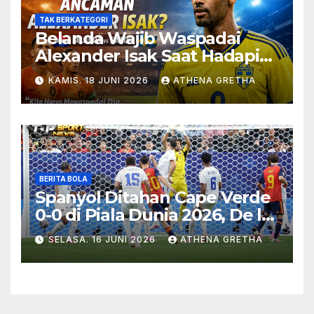
TAK BERKATEGORI
Belanda Wajib Waspadai
Alexander Isak Saat Hadapi
Swedia
KAMIS. 18 JUNI 2026
ATHENA GRETHA
BERITA BOLA
Spanyol Ditahan Cape Verde
0-0 di Piala Dunia 2026, De la
Fuente Soroti Kurangnya
SELASA. 16 JUNI 2026
ATHENA GRETHA
Ketajaman