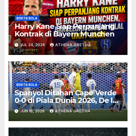
BERITA BOLA
Harry Kane Siap Perpanjang
Kontrak di Bayern Munchen
JUL 24, 2026
ATHENA GRETHA
BERITA BOLA
Spanyol Ditahan Cape Verde
0-0 di Piala Dunia 2026, De la
Fuente Soroti Kurangnya
JUN 16, 2026
ATHENA GRETHA
Ketajaman