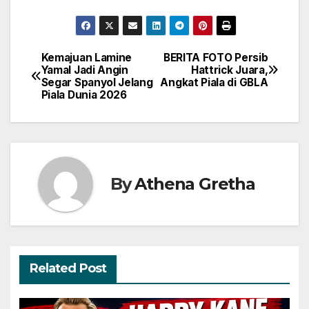
Kemajuan Lamine
BERITA FOTO Persib
Navigasi
Yamal Jadi Angin
Hattrick Juara,
Segar Spanyol Jelang
Angkat Piala di GBLA
pos
Piala Dunia 2026
By
Athena Gretha
Related Post