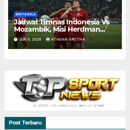
BERITA BOLA
Jadwal Timnas Indonesia Vs
Mozambik, Misi Herdman
Terus Bertumbuh
JUN 9, 2026
ATHENA GRETHA
Post Terbaru