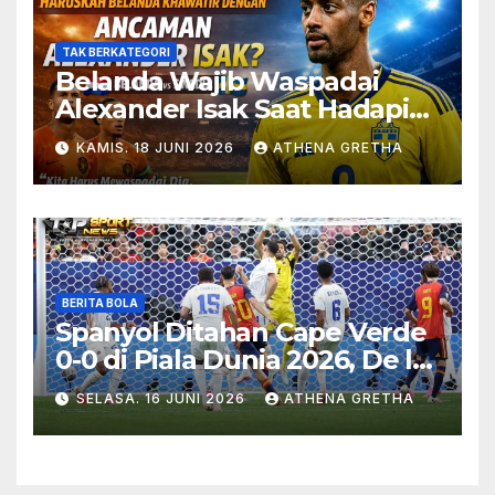
TAK BERKATEGORI
Belanda Wajib Waspadai
Alexander Isak Saat Hadapi
Swedia
KAMIS. 18 JUNI 2026
ATHENA GRETHA
BERITA BOLA
Spanyol Ditahan Cape Verde
0-0 di Piala Dunia 2026, De la
Fuente Soroti Kurangnya
SELASA. 16 JUNI 2026
ATHENA GRETHA
Ketajaman