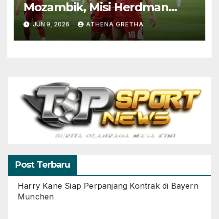
Mozambik, Misi Herdman
Terus Bertumbuh
JUN 9, 2026
ATHENA GRETHA
Post Terbaru
Harry Kane Siap Perpanjang Kontrak di Bayern
Munchen