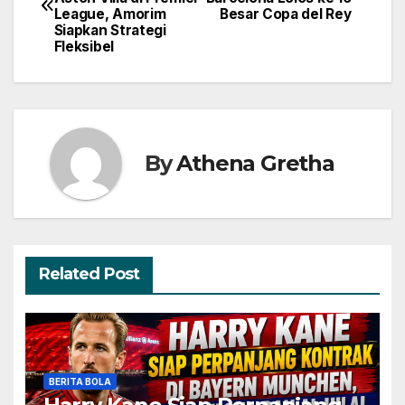
pos
League, Amorim
Besar Copa del Rey
Siapkan Strategi
Fleksibel
By
Athena Gretha
Related Post
BERITA BOLA