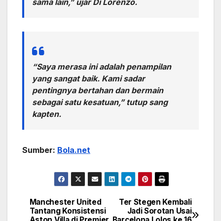
sama lain,” ujar Di Lorenzo.
“Saya merasa ini adalah penampilan
yang sangat baik. Kami sadar
pentingnya bertahan dan bermain
sebagai satu kesatuan,” tutup sang
kapten.
Sumber:
Bola.net
Manchester United
Ter Stegen Kembali
Navigasi
Tantang Konsistensi
Jadi Sorotan Usai
Aston Villa di Premier
Barcelona Lolos ke 16