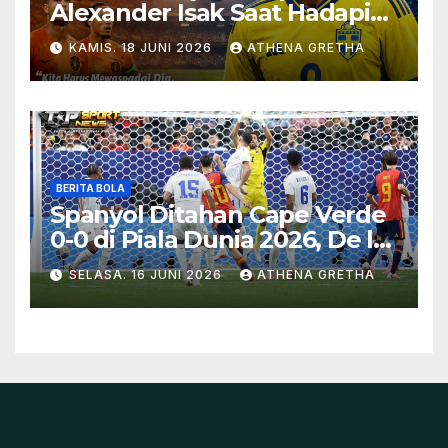
Alexander Isak Saat Hadapi
Swedia
KAMIS. 18 JUNI 2026
ATHENA GRETHA
BERITA BOLA
Spanyol Ditahan Cape Verde
0-0 di Piala Dunia 2026, De la
Fuente Soroti Kurangnya
SELASA. 16 JUNI 2026
ATHENA GRETHA
Ketajaman