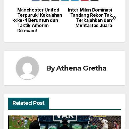
Manchester United
Inter Milan Dominasi
Navigasi
Terpuruk! Kekalahan
Tandang Rekor Tak
ke-4 Beruntun dan
Terkalahkan dan
pos
Taktik Amorim
Mentalitas Juara
Dikecam!
By
Athena Gretha
Related Post