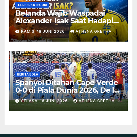
TAK BERKATEGORI
Belanda Wajib Waspadai
Alexander Isak Saat Hadapi
Swedia
KAMIS. 18 JUNI 2026
ATHENA GRETHA
BERITA BOLA
Spanyol Ditahan Cape Verde
0-0 di Piala Dunia 2026, De la
Fuente Soroti Kurangnya
SELASA. 16 JUNI 2026
ATHENA GRETHA
Ketajaman