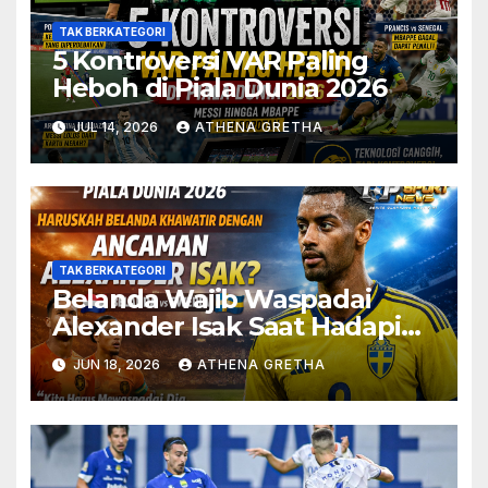
TAK BERKATEGORI
5 Kontroversi VAR Paling
Heboh di Piala Dunia 2026
JUL 14, 2026
ATHENA GRETHA
TAK BERKATEGORI
Belanda Wajib Waspadai
Alexander Isak Saat Hadapi
Swedia
JUN 18, 2026
ATHENA GRETHA