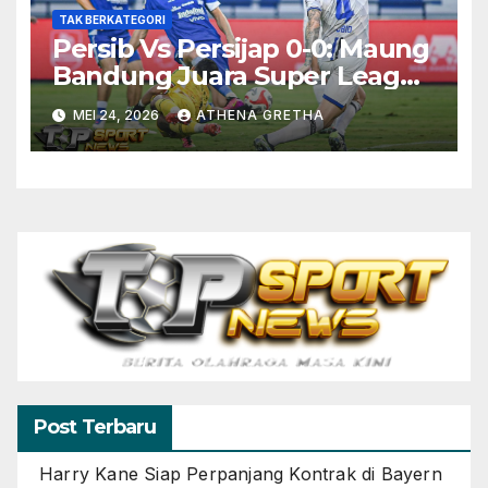
TAK BERKATEGORI
Persib Vs Persijap 0-0: Maung
Bandung Juara Super League
2025-2026
MEI 24, 2026
ATHENA GRETHA
Post Terbaru
Harry Kane Siap Perpanjang Kontrak di Bayern