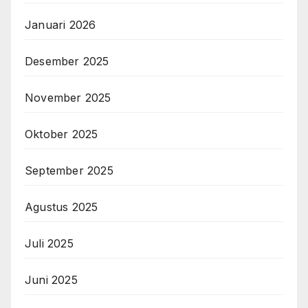
Januari 2026
Desember 2025
November 2025
Oktober 2025
September 2025
Agustus 2025
Juli 2025
Juni 2025