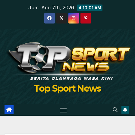
Skip
Jum. Agu 7th, 2026
4:10:02 AM
to
content
Top Sport News