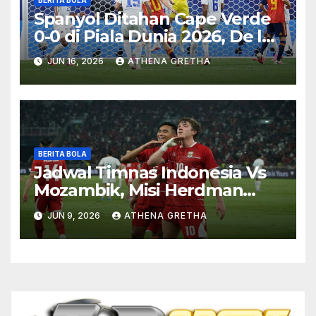
Spanyol Ditahan Cape Verde
0-0 di Piala Dunia 2026, De la
Fuente Soroti Kurangnya
JUN 16, 2026
ATHENA GRETHA
Ketajaman
BERITA BOLA
Jadwal Timnas Indonesia Vs
Mozambik, Misi Herdman
Terus Bertumbuh
JUN 9, 2026
ATHENA GRETHA