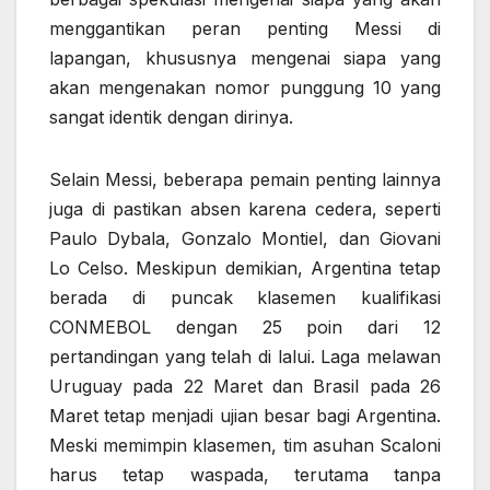
menggantikan peran penting Messi di
lapangan, khususnya mengenai siapa yang
akan mengenakan nomor punggung 10 yang
sangat identik dengan dirinya.
Selain Messi, beberapa pemain penting lainnya
juga di pastikan absen karena cedera, seperti
Paulo Dybala, Gonzalo Montiel, dan Giovani
Lo Celso. Meskipun demikian, Argentina tetap
berada di puncak klasemen kualifikasi
CONMEBOL dengan 25 poin dari 12
pertandingan yang telah di lalui. Laga melawan
Uruguay pada 22 Maret dan Brasil pada 26
Maret tetap menjadi ujian besar bagi Argentina.
Meski memimpin klasemen, tim asuhan Scaloni
harus tetap waspada, terutama tanpa