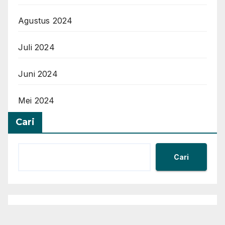
Agustus 2024
Juli 2024
Juni 2024
Mei 2024
Cari
Cari