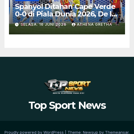
Spanyol Ditahan Cape Verde
0-0 di Piala Dunia 2026, De la
Fuente Soroti Kurangnya
SELASA. 16 JUNI 2026
ATHENA GRETHA
Ketajaman
Top Sport News
Proudly powered by WordPress
|
Theme:
Newsup
by
Themeansar
.