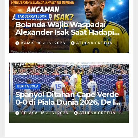
TAK BERKATEGORI
Belanda Wajib Waspadai
Alexander Isak Saat Hadapi
Swedia
KAMIS. 18 JUNI 2026
ATHENA GRETHA
BERITA BOLA
Spanyol Ditahan Cape Verde
0-0 di Piala Dunia 2026, De la
Fuente Soroti Kurangnya
SELASA. 16 JUNI 2026
ATHENA GRETHA
Ketajaman