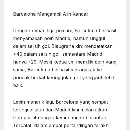
Barcelona Mengambil Alih Kendali
Dengan raihan tiga poin ini, Barcelona berhasil
menyamakan poin Madrid, namun unggul
dalam selisih gol. Blaugrana kini mencatatkan
+40 dalam selisih gol, sementara Madrid
hanya +29. Meski kedua tim memiliki poin yang
sama, Barcelona berhasil merangkak ke
puncak berkat keunggulan gol yang jauh lebih
baik.
Lebih menarik lagi, Barcelona yang sempat
tertinggal jauh dari Madrid kini melanjutkan
tren positif dengan kemenangan beruntun.
Tercatat, dalam empat pertandingan terakhir