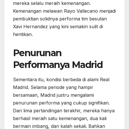
mereka selalu meraih kemenangan.
Kemenangan melawan Rayo Vallecano menjadi
pembuktian solidnya performa tim besutan
Xavi Hernandez yang kini semakin sulit di
hentikan.
Penurunan
Performanya Madrid
Sementara itu, kondisi berbeda di alami Real
Madrid. Selama periode yang hampir
bersamaan, Madrid justru mengalami
penurunan performa yang cukup signifikan.
Dari lima pertandingan terakhir, mereka hanya
berhasil meraih satu kemenangan, dua kali
bermain imbang, dan kalah sekali. Bahkan