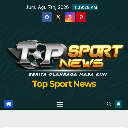
Skip
Jum. Agu 7th, 2026
11:09:29 AM
to
content
Top Sport News