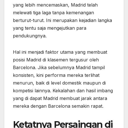
yang lebih mencemaskan, Madrid telah
melewati tiga laga tanpa kemenangan
berturut-turut. Ini merupakan kejadian langka
yang tentu saja mengejutkan para
pendukungnya.
Hal ini menjadi faktor utama yang membuat
posisi Madrid di klasemen tergusur oleh
Barcelona. Jika sebelumnya Madrid tampil
konsisten, kini performa mereka terlihat
menurun, baik di level domestik maupun di
kompetisi lainnya. Kekalahan dan hasil imbang
yang di dapat Madrid membuat jarak antara
mereka dengan Barcelona semakin rapat.
Ketatnya Persaingan di