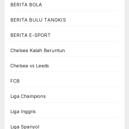
BERITA BOLA
BERITA BULU TANGKIS
BERITA E-SPORT
Chelsea Kalah Beruntun
Chelsea vs Leeds
FCB
Liga Champions
Liga Inggris
Liga Spanyol