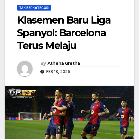
TAK BERKATEGORI
Klasemen Baru Liga
Spanyol: Barcelona
Terus Melaju
By
Athena Gretha
FEB 18, 2025