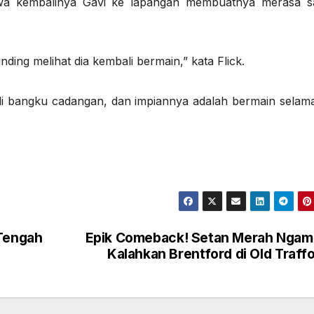
hwa kembalinya Gavi ke lapangan membuatnya merasa s
ing melihat dia kembali bermain,” kata Flick.
 di bangku cadangan, dan impiannya adalah bermain selama
 Tengah
Epik Comeback! Setan Merah Ngam
Kalahkan Brentford di Old Traff