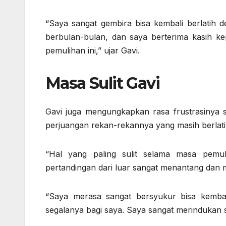
“Saya sangat gembira bisa kembali berlatih 
berbulan-bulan, dan saya berterima kasih 
pemulihan ini,” ujar Gavi.
Masa Sulit Gavi
Gavi juga mengungkapkan rasa frustrasinya se
perjuangan rekan-rekannya yang masih berlati
“Hal yang paling sulit selama masa pemul
pertandingan dari luar sangat menantang dan 
“Saya merasa sangat bersyukur bisa kembali
segalanya bagi saya. Saya sangat merindukan s