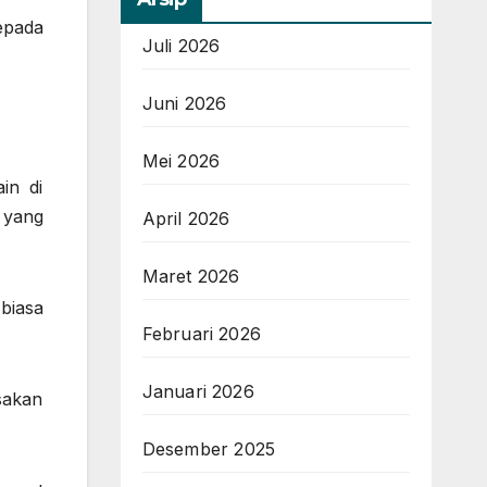
epada
Juli 2026
Juni 2026
Mei 2026
in di
 yang
April 2026
Maret 2026
biasa
Februari 2026
Januari 2026
sakan
Desember 2025