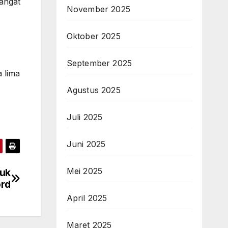
angat
November 2025
Oktober 2025
September 2025
 lima
Agustus 2025
Juli 2025
Juni 2025
Mei 2025
uk
ord
April 2025
Maret 2025