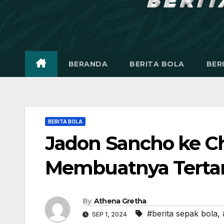
BERANDA
BERITA BOLA
BER
BERITA BOLA
Jadon Sancho ke Ch
Membuatnya Tertar
By
Athena Gretha
#berita sepak bola
,
SEP 1, 2024