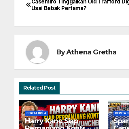
Casemiro Tinggalkan Old Trafford Di
Navigasi
Usai Babak Pertama?
pos
By
Athena Gretha
Related Post
BERITA BOLA
BERITA 
Harry Kane Siap
Span
Perpanjang Kontrak
Cape