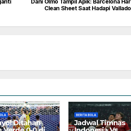
ganti
Dani Olmo Tampil Apik: Barcelona Ha
Clean Sheet Saat Hadapi Vallado
BOLA
BERITA BOLA
yol Ditahan
Jadwal Timnas
 Verde 0-0 di
Indonesia Vs