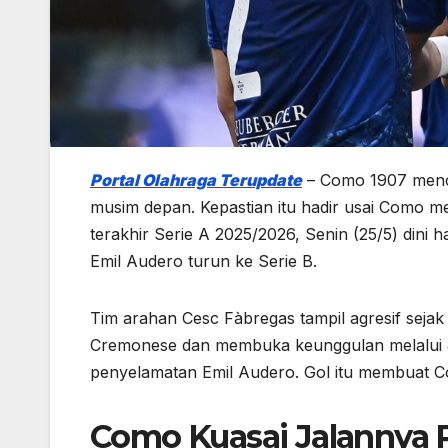
Portal Olahraga Terupdate
– Como 1907 mence
musim depan. Kepastian itu hadir usai Como m
terakhir Serie A 2025/2026, Senin (25/5) dini 
Emil Audero turun ke Serie B.
Tim arahan Cesc Fàbregas tampil agresif seja
Cremonese dan membuka keunggulan melalui J
penyelamatan Emil Audero. Gol itu membuat C
Como Kuasai Jalannya 