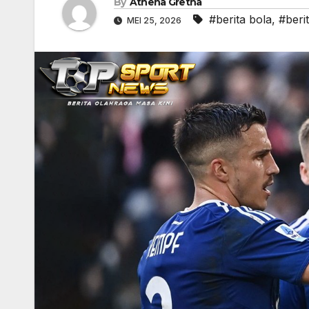
By
Athena Gretha
#berita bola
,
#beri
MEI 25, 2026