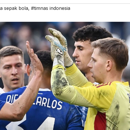
ta sepak bola
,
#timnas indonesia