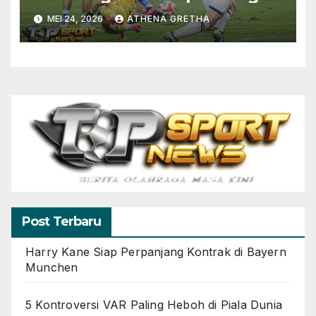
2025-2026
MEI 24, 2026
ATHENA GRETHA
Post Terbaru
Harry Kane Siap Perpanjang Kontrak di Bayern
Munchen
5 Kontroversi VAR Paling Heboh di Piala Dunia