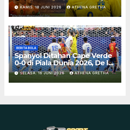
Swedia
KAMIS. 18 JUNI 2026
ATHENA GRETHA
BERITA BOLA
Spanyol Ditahan Cape Verde
0-0 di Piala Dunia 2026, De la
Fuente Soroti Kurangnya
SELASA. 16 JUNI 2026
ATHENA GRETHA
Ketajaman