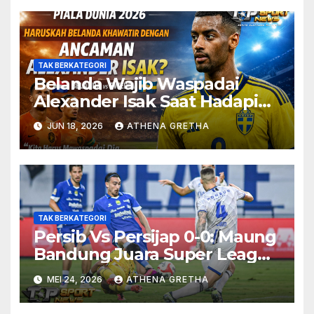
TAK BERKATEGORI
Belanda Wajib Waspadai
Alexander Isak Saat Hadapi
Swedia
JUN 18, 2026
ATHENA GRETHA
TAK BERKATEGORI
Persib Vs Persijap 0-0: Maung
Bandung Juara Super League
2025-2026
MEI 24, 2026
ATHENA GRETHA