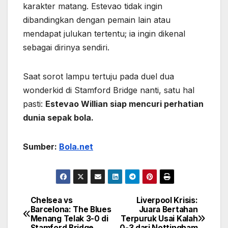
karakter matang. Estevao tidak ingin
dibandingkan dengan pemain lain atau
mendapat julukan tertentu; ia ingin dikenal
sebagai dirinya sendiri.
Saat sorot lampu tertuju pada duel dua
wonderkid di Stamford Bridge nanti, satu hal
pasti:
Estevao Willian siap mencuri perhatian
dunia sepak bola.
Sumber:
Bola.net
Chelsea vs
Liverpool Krisis:
Navigasi
Barcelona: The Blues
Juara Bertahan
Menang Telak 3-0 di
Terpuruk Usai Kalah
pos
Stamford Bridge
0-3 dari Nottingham