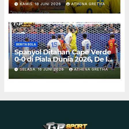
Swedia
KAMIS. 18 JUNI 2026
ATHENA GRETHA
BERITA BOLA
Spanyol Ditahan Cape Verde
0-0 di Piala Dunia 2026, De la
Fuente Soroti Kurangnya
SELASA. 16 JUNI 2026
ATHENA GRETHA
Ketajaman