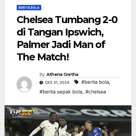
BERITA BOLA
Chelsea Tumbang 2-0
di Tangan Ipswich,
Palmer Jadi Man of
The Match!
By
Athena Gretha
#berita bola
,
DES 31, 2024
#berita sepak bola
,
#chelsea