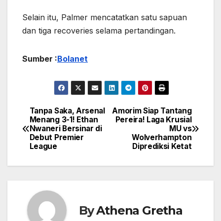
Selain itu, Palmer mencatatkan satu sapuan
dan tiga recoveries selama pertandingan.
Sumber :
Bolanet
Tanpa Saka, Arsenal
Amorim Siap Tantang
Navigasi
Menang 3-1! Ethan
Pereira! Laga Krusial
Nwaneri Bersinar di
MU vs
pos
Debut Premier
Wolverhampton
League
Diprediksi Ketat
By
Athena Gretha