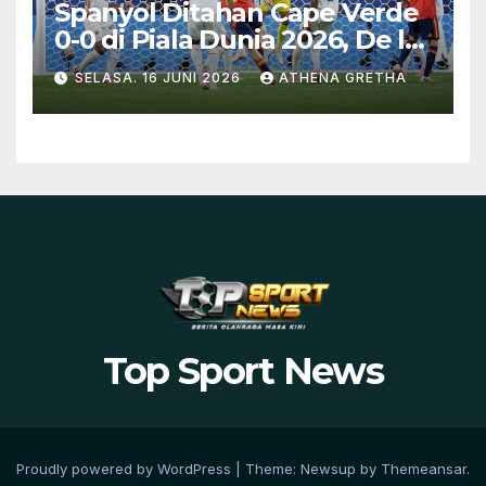
Spanyol Ditahan Cape Verde
0-0 di Piala Dunia 2026, De la
Fuente Soroti Kurangnya
SELASA. 16 JUNI 2026
ATHENA GRETHA
Ketajaman
Top Sport News
Proudly powered by WordPress
|
Theme:
Newsup
by
Themeansar
.