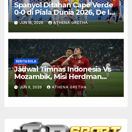
Spanyol Ditahan Cape Verde
0-0 di Piala Dunia 2026, De la
Fuente Soroti Kurangnya
JUN 16, 2026
ATHENA GRETHA
Ketajaman
BERITA BOLA
Jadwal Timnas Indonesia Vs
Mozambik, Misi Herdman
Terus Bertumbuh
JUN 9, 2026
ATHENA GRETHA