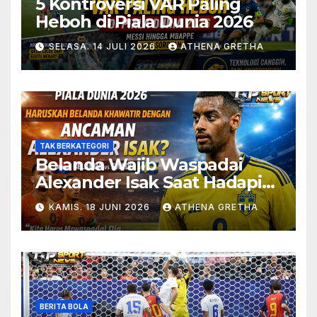
5 Kontroversi VAR Paling
Heboh di Piala Dunia 2026
SELASA. 14 JULI 2026
ATHENA GRETHA
TAK BERKATEGORI
Belanda Wajib Waspadai
Alexander Isak Saat Hadapi
Swedia
KAMIS. 18 JUNI 2026
ATHENA GRETHA
BERITA BOLA