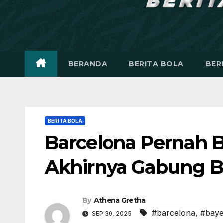
BERANDA
BERITA BOLA
BER
BERITA BOLA
Barcelona Pernah B
Akhirnya Gabung 
By
Athena Gretha
#barcelona
,
#bay
SEP 30, 2025