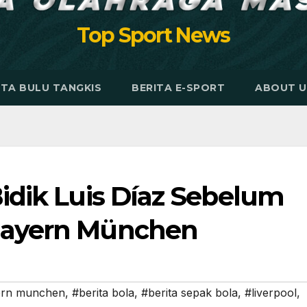
Top Sport News
ITA BULU TANGKIS
BERITA E-SPORT
ABOUT U
idik Luis Díaz Sebelum
Bayern München
ern munchen
,
#berita bola
,
#berita sepak bola
,
#liverpool
,