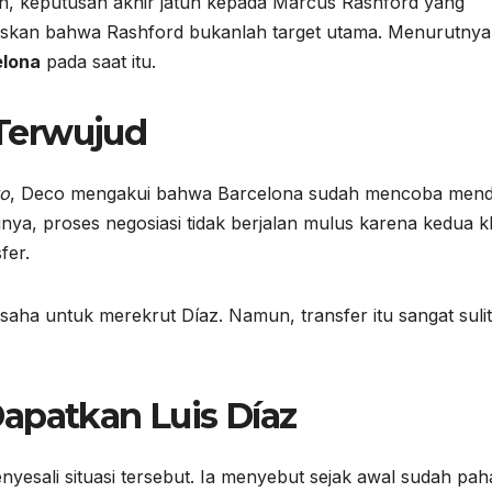
, keputusan akhir jatuh kepada Marcus Rashford yang
askan bahwa Rashford bukanlah target utama. Menurutnya
elona
pada saat itu.
 Terwujud
vo
, Deco mengakui bahwa Barcelona sudah mencoba mend
ya, proses negosiasi tidak berjalan mulus karena kedua k
fer.
aha untuk merekrut Díaz. Namun, transfer itu sangat sulit
apatkan Luis Díaz
nyesali situasi tersebut. Ia menyebut sejak awal sudah pa