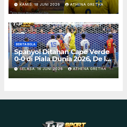
Swedia
KAMIS. 18 JUNI 2026
ATHENA GRETHA
BERITA BOLA
Spanyol Ditahan Cape Verde
0-0 di Piala Dunia 2026, De la
Fuente Soroti Kurangnya
SELASA. 16 JUNI 2026
ATHENA GRETHA
Ketajaman