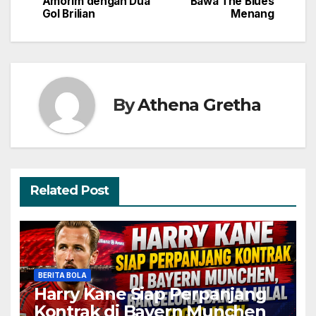
Amorim dengan Dua
Bawa The Blues
Gol Brilian
Menang
By
Athena Gretha
Related Post
BERITA BOLA
Harry Kane Siap Perpanjang
Kontrak di Bayern Munchen