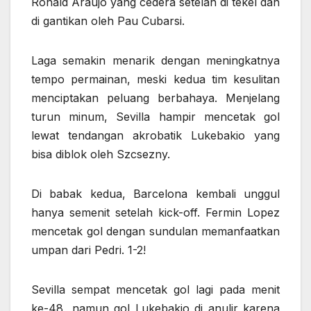
Ronald Araujo yang cedera setelah di tekel dan
di gantikan oleh Pau Cubarsi.
Laga semakin menarik dengan meningkatnya
tempo permainan, meski kedua tim kesulitan
menciptakan peluang berbahaya. Menjelang
turun minum, Sevilla hampir mencetak gol
lewat tendangan akrobatik Lukebakio yang
bisa diblok oleh Szcsezny.
Di babak kedua, Barcelona kembali unggul
hanya semenit setelah kick-off. Fermin Lopez
mencetak gol dengan sundulan memanfaatkan
umpan dari Pedri. 1-2!
Sevilla sempat mencetak gol lagi pada menit
ke-48, namun gol Lukebakio di anulir karena