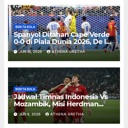
BERITA BOLA
Spanyol Ditahan Cape Verde
0-0 di Piala Dunia 2026, De la
Fuente Soroti Kurangnya
JUN 16, 2026
ATHENA GRETHA
Ketajaman
BERITA BOLA
Jadwal Timnas Indonesia Vs
Mozambik, Misi Herdman
Terus Bertumbuh
JUN 9, 2026
ATHENA GRETHA