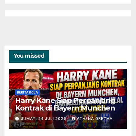
You missed
BERITA BOLA
Harry Kane Siap Perpanjang
Kontrak di Bayern Munchen
JUMAT. 24 JULI 2026
ATHENA GRETHA