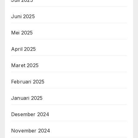
Juni 2025
Mei 2025
April 2025
Maret 2025
Februari 2025
Januari 2025
Desember 2024
November 2024