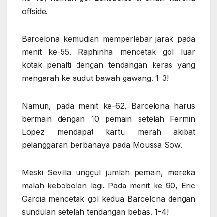
offside.
Barcelona kemudian memperlebar jarak pada
menit ke-55. Raphinha mencetak gol luar
kotak penalti dengan tendangan keras yang
mengarah ke sudut bawah gawang. 1-3!
Namun, pada menit ke-62, Barcelona harus
bermain dengan 10 pemain setelah Fermin
Lopez mendapat kartu merah akibat
pelanggaran berbahaya pada Moussa Sow.
Meski Sevilla unggul jumlah pemain, mereka
malah kebobolan lagi. Pada menit ke-90, Eric
Garcia mencetak gol kedua Barcelona dengan
sundulan setelah tendangan bebas. 1-4!