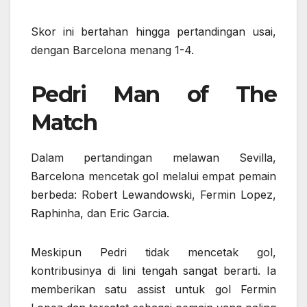
Skor ini bertahan hingga pertandingan usai,
dengan Barcelona menang 1-4.
Pedri Man of The
Match
Dalam pertandingan melawan Sevilla,
Barcelona mencetak gol melalui empat pemain
berbeda: Robert Lewandowski, Fermin Lopez,
Raphinha, dan Eric Garcia.
Meskipun Pedri tidak mencetak gol,
kontribusinya di lini tengah sangat berarti. Ia
memberikan satu assist untuk gol Fermin