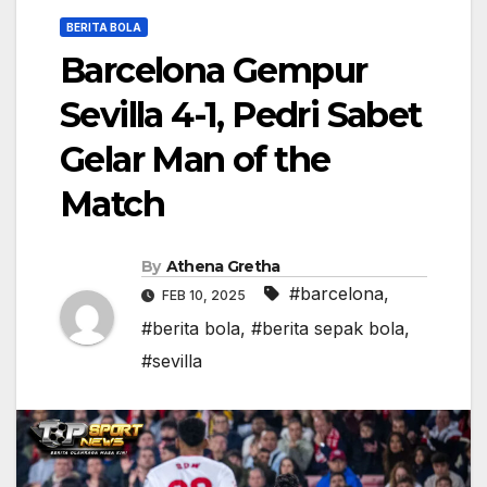
BERITA BOLA
Barcelona Gempur
Sevilla 4-1, Pedri Sabet
Gelar Man of the
Match
By
Athena Gretha
#barcelona
,
FEB 10, 2025
#berita bola
,
#berita sepak bola
,
#sevilla