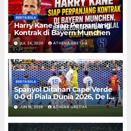
BERITA BOLA
Harry Kane Siap Perpanjang
Kontrak di Bayern Munchen
JUL 24, 2026
ATHENA GRETHA
BERITA BOLA
Spanyol Ditahan Cape Verde
0-0 di Piala Dunia 2026, De la
Fuente Soroti Kurangnya
JUN 16, 2026
ATHENA GRETHA
Ketajaman