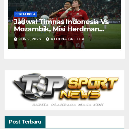
BERITA BOLA
Jadwal Timnas Indonesia Vs
Mozambik, Misi Herdman
Terus Bertumbuh
JUN 9, 2026
ATHENA GRETHA
Post Terbaru