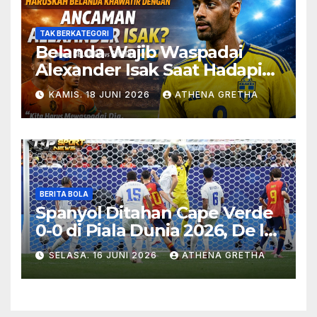
TAK BERKATEGORI
Belanda Wajib Waspadai
Alexander Isak Saat Hadapi
Swedia
KAMIS. 18 JUNI 2026
ATHENA GRETHA
BERITA BOLA
Spanyol Ditahan Cape Verde
0-0 di Piala Dunia 2026, De la
Fuente Soroti Kurangnya
SELASA. 16 JUNI 2026
ATHENA GRETHA
Ketajaman