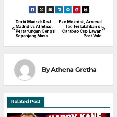
Derbi Madrid: Real
Eze Meledak, Arsenal
Navigasi
Madrid vs Atletico,
Tak Terkalahkan di
Pertarungan Gengsi
Carabao Cup Lawan
pos
Sepanjang Masa
Port Vale
By
Athena Gretha
Related Post