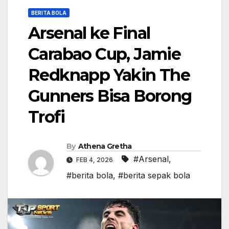
BERITA BOLA
Arsenal ke Final
Carabao Cup, Jamie
Redknapp Yakin The
Gunners Bisa Borong
Trofi
By
Athena Gretha
#Arsenal
,
FEB 4, 2026
#berita bola
,
#berita sepak bola