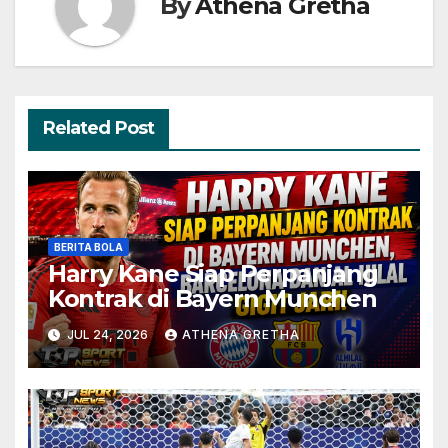
By
Athena Gretha
Related Post
BERITA BOLA
Harry Kane Siap Perpanjang
Kontrak di Bayern Munchen
JUL 24, 2026
ATHENA GRETHA