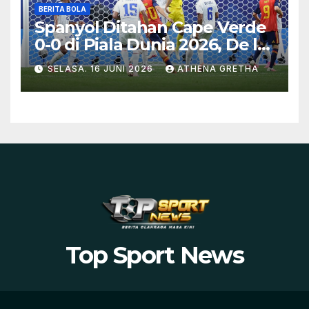
BERITA BOLA
Spanyol Ditahan Cape Verde
0-0 di Piala Dunia 2026, De la
Fuente Soroti Kurangnya
SELASA. 16 JUNI 2026
ATHENA GRETHA
Ketajaman
Top Sport News