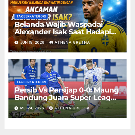
TAK BERKATEGORI
Belanda Wajib Waspadai
Alexander Isak Saat Hadapi
Swedia
JUN 18, 2026
ATHENA GRETHA
TAK BERKATEGORI
Persib Vs Persijap 0-0: Maung
Bandung Juara Super League
2025-2026
MEI 24, 2026
ATHENA GRETHA