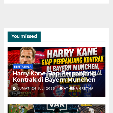
You missed
BERITA BOLA
Harry Kane Siap Perpanjang
Kontrak di Bayern Munchen
JUMAT. 24 JULI 2026
ATHENA GRETHA