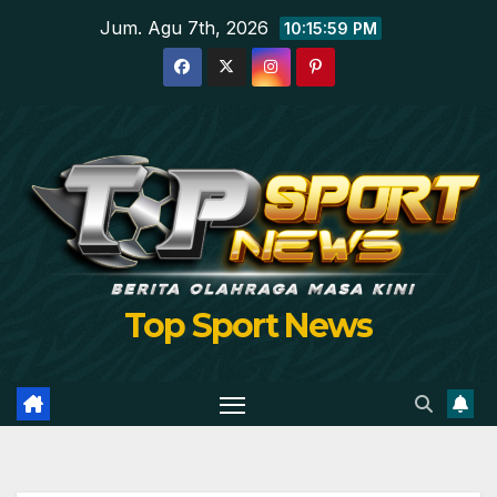
Skip
Jum. Agu 7th, 2026
10:16:00 PM
to
content
Top Sport News