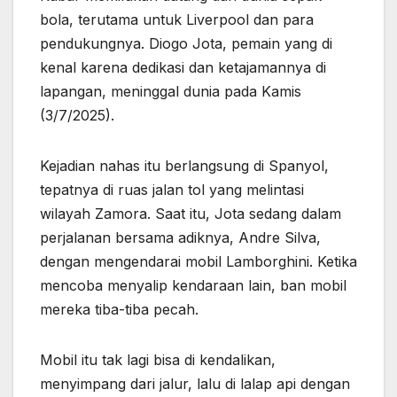
bola, terutama untuk Liverpool dan para
pendukungnya. Diogo Jota, pemain yang di
kenal karena dedikasi dan ketajamannya di
lapangan, meninggal dunia pada Kamis
(3/7/2025).
Kejadian nahas itu berlangsung di Spanyol,
tepatnya di ruas jalan tol yang melintasi
wilayah Zamora. Saat itu, Jota sedang dalam
perjalanan bersama adiknya, Andre Silva,
dengan mengendarai mobil Lamborghini. Ketika
mencoba menyalip kendaraan lain, ban mobil
mereka tiba-tiba pecah.
Mobil itu tak lagi bisa di kendalikan,
menyimpang dari jalur, lalu di lalap api dengan