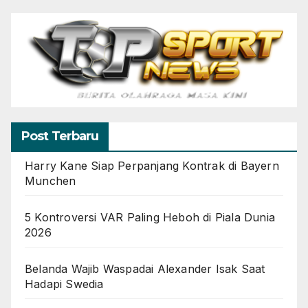
Post Terbaru
Harry Kane Siap Perpanjang Kontrak di Bayern
Munchen
5 Kontroversi VAR Paling Heboh di Piala Dunia
2026
Belanda Wajib Waspadai Alexander Isak Saat
Hadapi Swedia