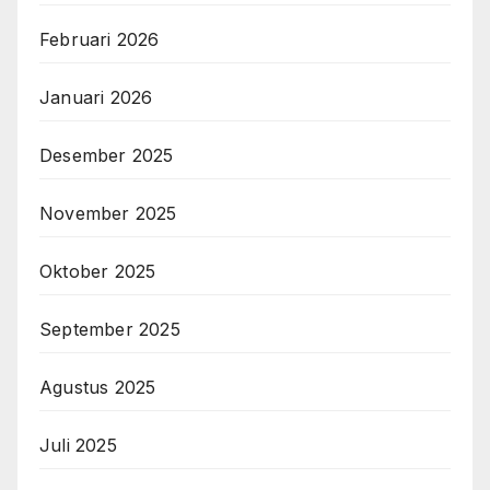
Februari 2026
Januari 2026
Desember 2025
November 2025
Oktober 2025
September 2025
Agustus 2025
Juli 2025